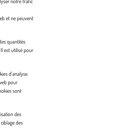
yser notre trafic
web et ne peuvent
tes quantités
l est utilisé pour
kies d'analyse.
e web pour
cookies sont
lisation des
e ciblage des